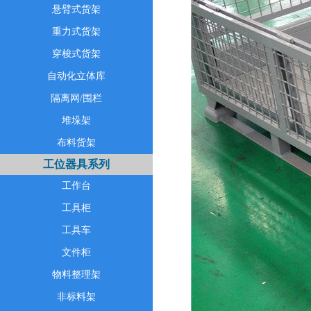
悬臂式货架
重力式货架
穿梭式货架
自动化立体库
隔离网/围栏
堆垛架
布料货架
工位器具系列
工作台
工具柜
工具车
文件柜
物料整理架
非标料架